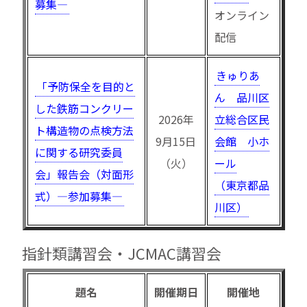
募集—
オンライン
配信
きゅりあ
「予防保全を目的と
ん 品川区
した鉄筋コンクリー
2026年
立総合区民
ト構造物の点検方法
9月15日
会館 小ホ
に関する研究委員
（火）
ール
会」報告会（対面形
（東京都品
式）—参加募集—
川区）
指針類講習会・JCMAC講習会
題名
開催期日
開催地