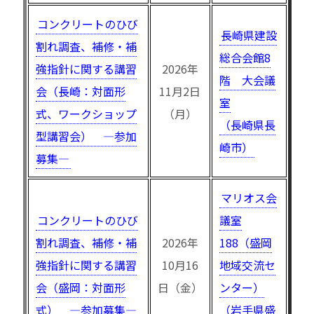
コンクリートのひび
長崎県建設
割れ調査、補修・補
総合会館8
強指針に関する講習
2026年
階 大会議
会（長崎：対面形
11月2日
室
式、ワークショップ
（月）
（長崎県長
型講習会） —参加
崎市）
募集—
マリオス会
コンクリートのひび
議室
割れ調査、補修・補
2026年
188（盛岡
強指針に関する講習
10月16
地域交流セ
会（盛岡：対面形
日（金）
ンター）
式） —参加募集—
（岩手県盛