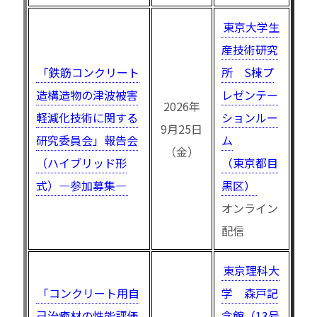
東京大学生
産技術研究
「鉄筋コンクリート
所 S棟プ
造構造物の津波被害
レゼンテー
2026年
軽減化技術に関する
ションルー
9月25日
研究委員会」報告会
ム
（金）
（ハイブリッド形
（東京都目
式）—参加募集—
黒区）
オンライン
配信
東京理科大
「コンクリート用自
学 森戸記
己治癒材の性能評価
念館（13号