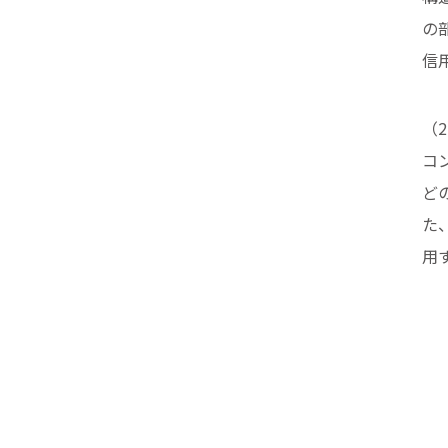
の
信
（
コ
ど
た、
用