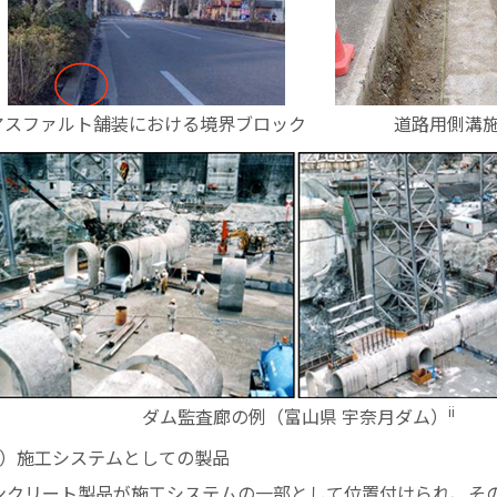
アスファルト舗装における境界ブロック
道路用側溝
ii
ダム監査廊の例（富山県 宇奈月ダム）
3）施工システムとしての製品
ンクリート製品が施工システムの一部として位置付けられ、そ