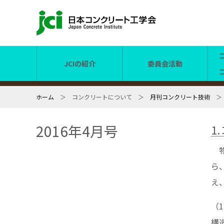
JCIの紹介
委員会活動
ホーム
＞ コンクリートについて ＞
月刊コンクリート技術
2016年4月号
1
物
ら
え
（
構