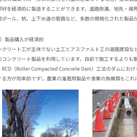
部材を経済的に製造することができます。道路側溝、地先・境
用ポール、杭、上下水道の管路など、多数の規格化された製品
2）製品購入が経済的
ンクリート工が主体でない土工とアスファルト工の道路建設な
のコンクリート製品を利用しています。自前で施工するよりも
RCD（Roller Compacted Concrete Dam）工法のダ
i
する方が効率的です
。農業の潅漑用製品や漁業の魚礁類もこれ