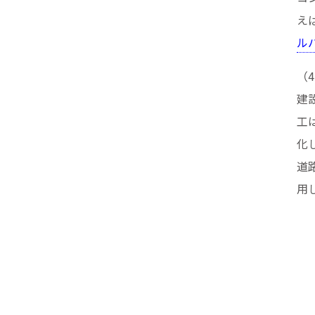
え
ル
（
建
工
化
道
用