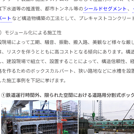
ば下水道等の推進管、都市トンネル等の
シールドセグメント
、
バート
など構造物構築の工法として、プレキャストコンクリー
4）モジュール化による施工性
設現場によって工期、騒音、振動、搬入路、美観など様々な厳
は、リスクを伴うとともに高コストとなる傾向にあります。構
し、建設現場で組立て、設置することによって、構造信頼性、
路を作るためのボックスカルバート、狭い路地などに水槽を設
した施工事例を下記に挙げます。
①鉄道運行時間外、限られた空間における道路用分割式ボッ