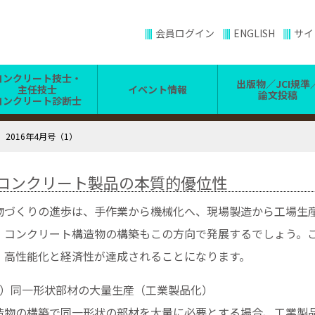
会員ログイン
ENGLISH
サイ
コンクリート技士・
出版物／JCI規準
主任技士
イベント情報
論文投稿
コンクリート診断士
＞
2016年4月号（1）
.コンクリート製品の本質的優位性
づくりの進歩は、手作業から機械化へ、現場製造から工場生産
、コンクリート構造物の構築もこの方向で発展するでしょう。
、高性能化と経済性が達成されることになります。
1）同一形状部材の大量生産（工業製品化）
造物の構築で同一形状の部材を大量に必要とする場合、工業製