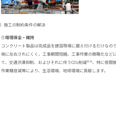
5）施工の制約条件の解決
①環境保全・維持
コンクリート製品は完成品を建設現場に据え付けるだけなの
候に左右されにくく、工事期間短縮、工事作業の簡略化など
iii iv
て、交通渋滞抑制、およびそれに伴うCO
削減
、特に夜間
2
作業騒音減等により、生活環境、地球環境に貢献します。